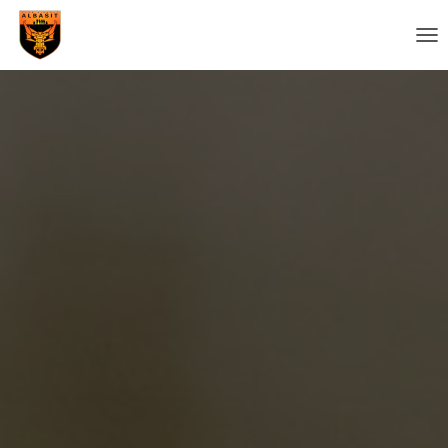
C
A
M
B
I
A
R
M
O
D
O
D
E
N
A
V
E
G
A
C
I