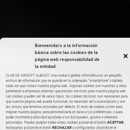
Bienvenida/o a la información
básica sobre las cookies de la
página web responsabilidad de
la entidad:
CLUB DE AIRSOFT ALBASIT. Una cookie o galleta informática es un pequeño
archivo de información que se guarda en tu ordenador, “smartphone” o tableta
cada vez que visitas nuestra página web. Algunas cookies son nuestras y otras
pertenecen a empresas externas que prestan servicios para nuestra página web.
Las cookies pueden ser de varios tipos: las cookies técnicas son necesarias para
que nuestra página web pueda funcionar, no necesitan de tu autorización y son
las únicas que tenemos activadas por defecto. El resto de cookies sirven para
mejorar nuestra página, para personalizarla en base a tus preferencias, o para
poder mostrarte publicidad ajustada a tus búsquedas, gustos e intereses
personales. Puedes aceptar todas estas cookies pulsando el botón
ACEPTAR
,
rechazarlas pulsando el botón
RECHAZAR
o configurarlas clicando en el