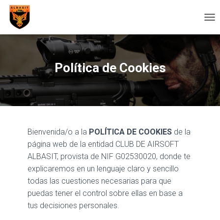
C
A
M
B
I
Política de Cookies
A
R
M
O
D
O
D
Bienvenida/o a la
POLÍTICA DE COOKIES
de la
E
página web de la entidad CLUB DE AIRSOFT
N
ALBASIT, provista de NIF G02530020, donde te
A
V
explicaremos en un lenguaje claro y sencillo
E
todas las cuestiones necesarias para que
G
puedas tener el control sobre ellas en base a
A
C
tus decisiones personales.
I