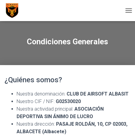
C
A
M
B
I
Condiciones Generales
A
R
M
O
D
O
¿Quiénes somos?
D
E
N
Nuestra denominación:
CLUB DE AIRSOFT ALBASIT
A
Nuestro CIF / NIF:
G02530020
V
E
Nuestra actividad principal:
ASOCIACIÓN
G
DEPORTIVA SIN ÁNIMO DE LUCRO
A
Nuestra dirección:
PASAJE ROLDÁN, 10, CP 02003,
C
I
ALBACETE (Albacete)