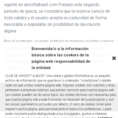
vigente en airsoftalbasit.com Pasado este segundo
periodo de gracia, se considera que la reserva carece de
toda validez y el usuario acepta su caducidad de forma
inexorable e inapelable sin posibilidad de devolución
alguna.
Por el contrario, cuando el titular no hubiese podido canjear
la reserva antes de su fecha de caducidad por causa
Bienvenida/o a la información
imputable a CLUB DE AIRSOFT ALBASIT, podrá dirigirse al
básica sobre las cookies de la
SAC para que le ofrezca una solución adecuada a dicha
página web responsabilidad de
incidencia.
la entidad:
CLUB DE AIRSOFT ALBASIT. Una cookie o galleta informática es un pequeño
archivo de información que se guarda en tu ordenador, “smartphone” o tableta
cada vez que visitas nuestra página web. Algunas cookies son nuestras y otras
pertenecen a empresas externas que prestan servicios para nuestra página web.
Las cookies pueden ser de varios tipos: las cookies técnicas son necesarias para
que nuestra página web pueda funcionar, no necesitan de tu autorización y son
Colaboradores
las únicas que tenemos activadas por defecto. El resto de cookies sirven para
mejorar nuestra página, para personalizarla en base a tus preferencias, o para
poder mostrarte publicidad ajustada a tus búsquedas, gustos e intereses