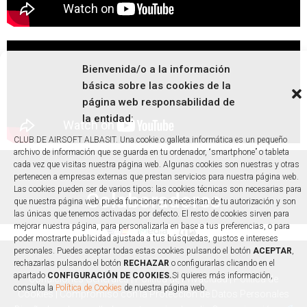
Bienvenida/o a la información
básica sobre las cookies de la
página web responsabilidad de
la entidad:
CLUB DE AIRSOFT ALBASIT. Una cookie o galleta informática es un pequeño
archivo de información que se guarda en tu ordenador, “smartphone” o tableta
cada vez que visitas nuestra página web. Algunas cookies son nuestras y otras
pertenecen a empresas externas que prestan servicios para nuestra página web.
Las cookies pueden ser de varios tipos: las cookies técnicas son necesarias para
Colaboradores
que nuestra página web pueda funcionar, no necesitan de tu autorización y son
las únicas que tenemos activadas por defecto. El resto de cookies sirven para
mejorar nuestra página, para personalizarla en base a tus preferencias, o para
poder mostrarte publicidad ajustada a tus búsquedas, gustos e intereses
personales. Puedes aceptar todas estas cookies pulsando el botón
ACEPTAR
,
rechazarlas pulsando el botón
RECHAZAR
o configurarlas clicando en el
apartado
CONFIGURACIÓN DE COOKIES.
Si quieres más información,
Condiciones Generales
|
Política de Privacidad
|
Política de
consulta la
Política de Cookies
de nuestra página web.
Cookies
|
Compromiso con la Protección de Datos Personales