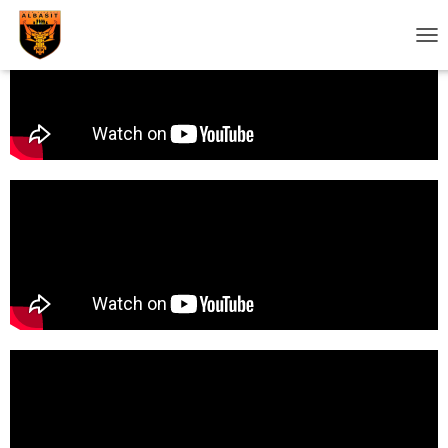
C
A
M
B
I
A
R
M
O
D
O
D
E
N
A
V
E
G
A
C
I