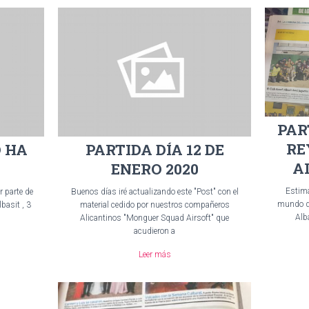
PAR
RE
 HA
PARTIDA DÍA 12 DE
A
ENERO 2020
Estim
 parte de
Buenos días iré actualizando este "Post" con el
mundo del
basit , 3
material cedido por nuestros compañeros
Alb
Alicantinos "Monguer Squad Airsoft" que
acudieron a
Leer más