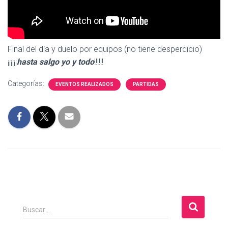
Final del día y duelo por equipos (no tiene desperdicio)
¡¡¡¡¡¡
hasta salgo yo y todo
!!!!!!
Categorías:
EVENTOS REALIZADOS
PARTIDAS
B
Buscar …
u