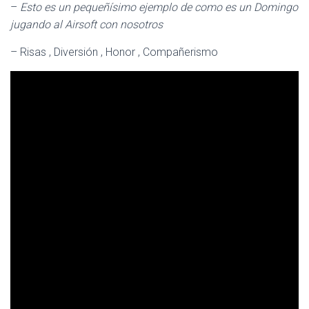
Ó
–
Esto es un pequeñísimo ejemplo de como es un Domingo
N
jugando al Airsoft con nosotros
– Risas , Diversión , Honor , Compañerismo