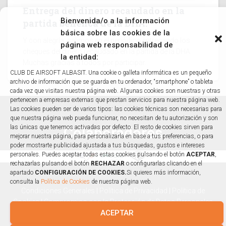
Entrega del dinero recaudado en la
Bienvenida/o a la información
partida benéfica de la DHA.
básica sobre las cookies de la
Y con alegría, salimos en el periódico entregando los
página web responsabilidad de
cheques del dinero recaudado en la partida de la DHA.
la entidad:
Muchas gracias a todos por participar.
CLUB DE AIRSOFT ALBASIT. Una cookie o galleta informática es un pequeño
archivo de información que se guarda en tu ordenador, “smartphone” o tableta
cada vez que visitas nuestra página web. Algunas cookies son nuestras y otras
pertenecen a empresas externas que prestan servicios para nuestra página web.
Las cookies pueden ser de varios tipos: las cookies técnicas son necesarias para
que nuestra página web pueda funcionar, no necesitan de tu autorización y son
las únicas que tenemos activadas por defecto. El resto de cookies sirven para
Colaboradores
mejorar nuestra página, para personalizarla en base a tus preferencias, o para
poder mostrarte publicidad ajustada a tus búsquedas, gustos e intereses
personales. Puedes aceptar todas estas cookies pulsando el botón
ACEPTAR
,
rechazarlas pulsando el botón
RECHAZAR
o configurarlas clicando en el
apartado
CONFIGURACIÓN DE COOKIES.
Si quieres más información,
consulta la
Política de Cookies
de nuestra página web.
Condiciones Generales
|
Política de Privacidad
|
Política de
Cookies
|
Compromiso con la Protección de Datos Personales
ACEPTAR
Diseñado y desarrollado por tu equipo Imedia Comunicación