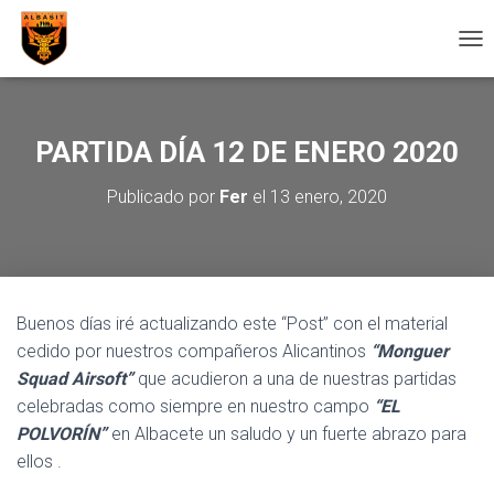
C
A
M
B
I
PARTIDA DÍA 12 DE ENERO 2020
A
R
Publicado por
Fer
el
13 enero, 2020
M
O
D
O
D
E
Buenos días iré actualizando este “Post” con el material
N
cedido por nuestros compañeros Alicantinos
“Monguer
A
V
Squad Airsoft”
que acudieron a una de nuestras partidas
E
celebradas como siempre en nuestro campo
“EL
G
POLVORÍN”
en Albacete un saludo y un fuerte abrazo para
A
C
ellos .
I