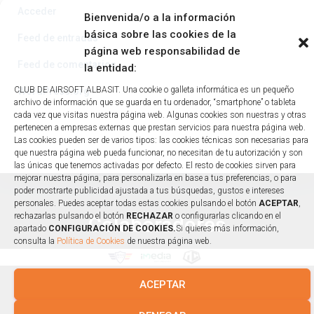
Acceder
Bienvenida/o a la información
básica sobre las cookies de la
Feed de entradas
página web responsabilidad de
Feed de comentarios
la entidad:
CLUB DE AIRSOFT ALBASIT. Una cookie o galleta informática es un pequeño
WordPress.org
archivo de información que se guarda en tu ordenador, “smartphone” o tableta
cada vez que visitas nuestra página web. Algunas cookies son nuestras y otras
pertenecen a empresas externas que prestan servicios para nuestra página web.
Las cookies pueden ser de varios tipos: las cookies técnicas son necesarias para
que nuestra página web pueda funcionar, no necesitan de tu autorización y son
las únicas que tenemos activadas por defecto. El resto de cookies sirven para
mejorar nuestra página, para personalizarla en base a tus preferencias, o para
poder mostrarte publicidad ajustada a tus búsquedas, gustos e intereses
personales. Puedes aceptar todas estas cookies pulsando el botón
ACEPTAR
,
rechazarlas pulsando el botón
RECHAZAR
o configurarlas clicando en el
Colaboradores
apartado
CONFIGURACIÓN DE COOKIES.
Si quieres más información,
consulta la
Política de Cookies
de nuestra página web.
ACEPTAR
Condiciones Generales
|
Política de Privacidad
|
Política de