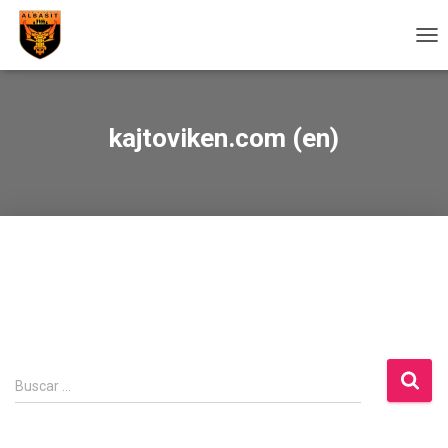
CA
MO
DE
NA
kajtoviken.com (en)
B
Buscar …
u
s
c