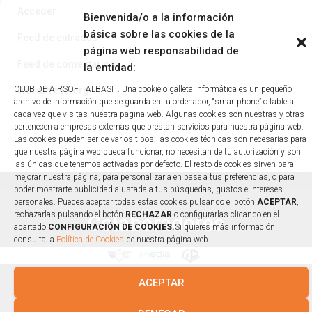
Acceder
Bienvenida/o a la información
básica sobre las cookies de la
Feed de entradas
página web responsabilidad de
Feed de comentarios
la entidad:
CLUB DE AIRSOFT ALBASIT. Una cookie o galleta informática es un pequeño
WordPress.org
archivo de información que se guarda en tu ordenador, “smartphone” o tableta
cada vez que visitas nuestra página web. Algunas cookies son nuestras y otras
pertenecen a empresas externas que prestan servicios para nuestra página web.
Las cookies pueden ser de varios tipos: las cookies técnicas son necesarias para
que nuestra página web pueda funcionar, no necesitan de tu autorización y son
las únicas que tenemos activadas por defecto. El resto de cookies sirven para
mejorar nuestra página, para personalizarla en base a tus preferencias, o para
poder mostrarte publicidad ajustada a tus búsquedas, gustos e intereses
personales. Puedes aceptar todas estas cookies pulsando el botón
ACEPTAR
,
rechazarlas pulsando el botón
RECHAZAR
o configurarlas clicando en el
Colaboradores
apartado
CONFIGURACIÓN DE COOKIES.
Si quieres más información,
consulta la
Política de Cookies
de nuestra página web.
ACEPTAR
Condiciones Generales
|
Política de Privacidad
|
Política de