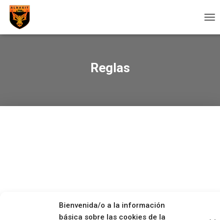
C
A
M
B
I
Reglas
A
R
M
O
D
O
D
E
N
A
V
E
G
A
C
Bienvenida/o a la información
I
básica sobre las cookies de la