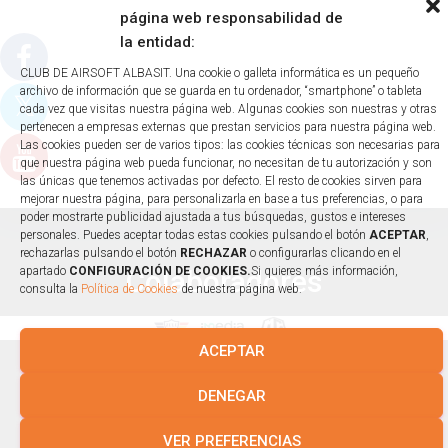
Ó
página web responsabilidad de
N
la entidad:
CLUB DE AIRSOFT ALBASIT. Una cookie o galleta informática es un pequeño
archivo de información que se guarda en tu ordenador, “smartphone” o tableta
cada vez que visitas nuestra página web. Algunas cookies son nuestras y otras
pertenecen a empresas externas que prestan servicios para nuestra página web.
Las cookies pueden ser de varios tipos: las cookies técnicas son necesarias para
que nuestra página web pueda funcionar, no necesitan de tu autorización y son
las únicas que tenemos activadas por defecto. El resto de cookies sirven para
mejorar nuestra página, para personalizarla en base a tus preferencias, o para
poder mostrarte publicidad ajustada a tus búsquedas, gustos e intereses
personales. Puedes aceptar todas estas cookies pulsando el botón
ACEPTAR
,
rechazarlas pulsando el botón
RECHAZAR
o configurarlas clicando en el
Colaboradores
apartado
CONFIGURACIÓN DE COOKIES.
Si quieres más información,
consulta la
Política de Cookies
de nuestra página web.
ACEPTAR
DENEGAR
Condiciones Generales
|
Política de Privacidad
|
Política de
Cookies
|
Compromiso con la Protección de Datos Personales
VER PREFERENCIAS
Diseñado y desarrollado por tu equipo Imedia Comunicación