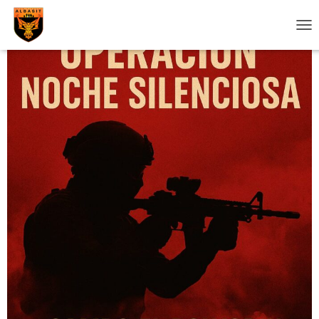
C
A
M
B
I
A
R
M
O
D
O
D
E
N
A
V
E
G
A
C
I