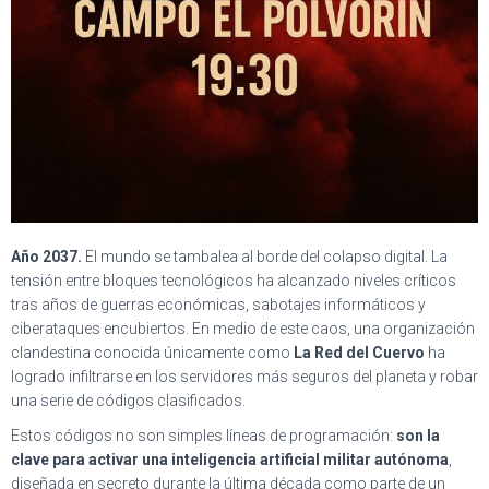
Ó
N
Año 2037.
El mundo se tambalea al borde del colapso digital. La
tensión entre bloques tecnológicos ha alcanzado niveles críticos
tras años de guerras económicas, sabotajes informáticos y
ciberataques encubiertos. En medio de este caos, una organización
clandestina conocida únicamente como
La Red del Cuervo
ha
logrado infiltrarse en los servidores más seguros del planeta y robar
una serie de códigos clasificados.
Estos códigos no son simples líneas de programación:
son la
clave para activar una inteligencia artificial militar autónoma
,
diseñada en secreto durante la última década como parte de un