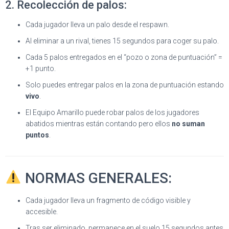
2. Recolección de palos:
Cada jugador lleva un palo desde el respawn.
Al eliminar a un rival, tienes 15 segundos para coger su palo.
Cada 5 palos entregados en el “pozo o zona de puntuación” =
+1 punto.
Solo puedes entregar palos en la zona de puntuación estando
vivo
.
El Equipo Amarillo puede robar palos de los jugadores
abatidos mientras están contando pero ellos
no suman
puntos
.
NORMAS GENERALES:
Cada jugador lleva un fragmento de código visible y
accesible.
Tras ser eliminado, permanece en el suelo 15 segundos antes