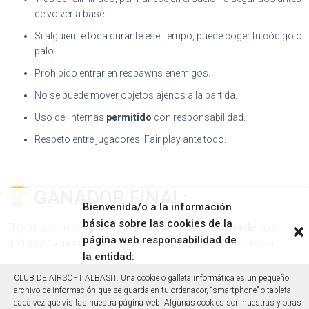
de volver a base.
Si alguien te toca durante ese tiempo, puede coger tu código o
palo.
Prohibido entrar en respawns enemigos.
No se puede mover objetos ajenos a la partida.
Uso de linternas
permitido
con responsabilidad.
Respeto entre jugadores. Fair play ante todo.
GANADOR FINAL:
Bienvenida/o a la información
básica sobre las cookies de la
El equipo con más
puntos al finalizar la Segunda Ronda
será
página web responsabilidad de
declarado vencedor absoluto de la
Operación Noche Silenciosa
.
la entidad:
CLUB DE AIRSOFT ALBASIT. Una cookie o galleta informática es un pequeño
archivo de información que se guarda en tu ordenador, “smartphone” o tableta
cada vez que visitas nuestra página web. Algunas cookies son nuestras y otras