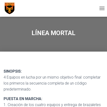
C
A
M
B
I
LÍNEA MORTAL
A
R
M
O
D
O
D
E
SINOPSIS:
N
A
4 Equipos en lucha por un mismo objetivo final: completar
V
los primeros la secuencia completa de un código
E
predeterminado.
G
A
PUESTA EN MARCHA:
C
I
1. Creación de los cuatro equipos y entrega de brazaletes