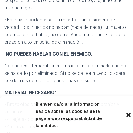
desplazarte hasta otra esquina del recinto, alejándote de
tus enemigos.
• Es muy importante ser un muerto o un prisionero de
verdad. Los muertos no hablan (nada de nada). Un muerto,
además de no hablar, no corre. Anda tranquilamente con el
brazo en alto en señal de eliminación.
NO PUEDES HABLAR CON EL ENEMIGO.
No puedes intercambiar información ni recriminarle que no
se ha dado por eliminado. Si no se da por muerto, dispara
desde más cerca o a lugares más sensibles.
MATERIAL NECESARIO:
• Brazaletes de cuatro colores: rojos, azules, naranjas y
Bienvenida/o a la información
básica sobre las cookies de la
amarillos.
página web responsabilidad de
• 4 tarjetas con diferentes códigos de colores.
la entidad:
• 4 rotuladores.