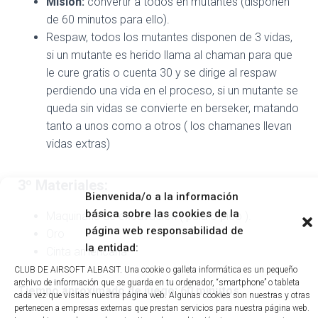
Misión:
convertir a todos en mutantes (disponen
de 60 minutos para ello).
Respaw, todos los mutantes disponen de 3 vidas,
si un mutante es herido llama al chaman para que
le cure gratis o cuenta 30 y se dirige al respaw
perdiendo una vida en el proceso, si un mutante se
queda sin vidas se convierte en berseker, matando
tanto a unos como a otros ( los chamanes llevan
vidas extras)
3º Materiales:
Bienvenida/o a la información
básica sobre las cookies de la
Maquinaria de excavación ( pala o pico ).
página web responsabilidad de
Oro
la entidad:
Cinta americana
CLUB DE AIRSOFT ALBASIT. Una cookie o galleta informática es un pequeño
archivo de información que se guarda en tu ordenador, “smartphone” o tableta
Tiempo aproximado de juego: 60 minutos
cada vez que visitas nuestra página web. Algunas cookies son nuestras y otras
pertenecen a empresas externas que prestan servicios para nuestra página web.