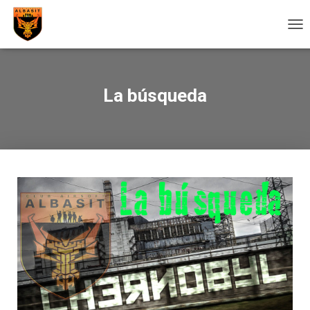
C
A
M
B
I
La búsqueda
A
R
M
O
D
O
D
E
N
A
V
E
G
A
C
I