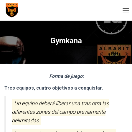
C
A
M
B
I
Gymkana
A
R
M
O
D
O
Forma de juego:
D
E
Tres equipos, cuatro objetivos a conquistar.
N
A
V
Un equipo deberá liberar una tras otra las
E
G
diferentes zonas del campo previamente
A
delimitadas.
C
I