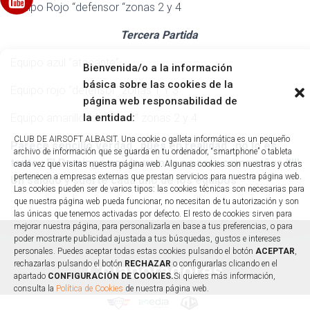
Equipo Rojo “defensor “zonas 2 y 4
Tercera Partida
Equipo azul “atacante”
Bienvenida/o a la información
básica sobre las cookies de la
Equipo rojo “defensor” zonas 1 Y 3
página web responsabilidad de
Equipo amarillo “defensor” zonas 2 y 4
la entidad:
CLUB DE AIRSOFT ALBASIT. Una cookie o galleta informática es un pequeño
Parece sencillo verdad , púes en realidad , no lo es
archivo de información que se guarda en tu ordenador, “smartphone” o tableta
tanto ; El Domingo nos lo vamos a pasar como niños !!!!!
cada vez que visitas nuestra página web. Algunas cookies son nuestras y otras
pertenecen a empresas externas que prestan servicios para nuestra página web.
Un saludo y suerte cada uno de los equipos
Las cookies pueden ser de varios tipos: las cookies técnicas son necesarias para
que nuestra página web pueda funcionar, no necesitan de tu autorización y son
las únicas que tenemos activadas por defecto. El resto de cookies sirven para
mejorar nuestra página, para personalizarla en base a tus preferencias, o para
poder mostrarte publicidad ajustada a tus búsquedas, gustos e intereses
personales. Puedes aceptar todas estas cookies pulsando el botón
ACEPTAR
,
rechazarlas pulsando el botón
Colaboradores
RECHAZAR
o configurarlas clicando en el
apartado
CONFIGURACIÓN DE COOKIES.
Si quieres más información,
consulta la
Política de Cookies
de nuestra página web.