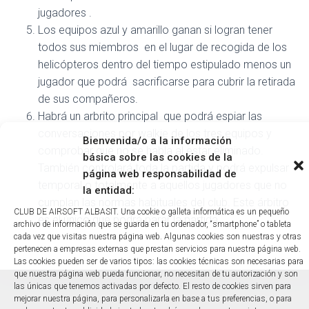
jugadores .
Los equipos azul y amarillo ganan si logran tener
todos sus miembros en el lugar de recogida de los
helicópteros dentro del tiempo estipulado menos un
jugador que podrá sacrificarse para cubrir la retirada
de sus compañeros.
Habrá un arbrito principal que podrá espiar las
conversaciones por walkie de los tres equipos y
Bienvenida/o a la información
comprobar que no se habla al estar eliminado.
básica sobre las cookies de la
También controlará toda la partida y podrá expulsar
página web responsabilidad de
temporal o totalmente a aquellos jugadores que no
la entidad:
cumplan las normas habituales del club. Este árbitro
CLUB DE AIRSOFT ALBASIT. Una cookie o galleta informática es un pequeño
es el único que podrá parar la partida
archivo de información que se guarda en tu ordenador, “smartphone” o tableta
cada vez que visitas nuestra página web. Algunas cookies son nuestras y otras
pertenecen a empresas externas que prestan servicios para nuestra página web.
Las cookies pueden ser de varios tipos: las cookies técnicas son necesarias para
que nuestra página web pueda funcionar, no necesitan de tu autorización y son
las únicas que tenemos activadas por defecto. El resto de cookies sirven para
mejorar nuestra página, para personalizarla en base a tus preferencias, o para