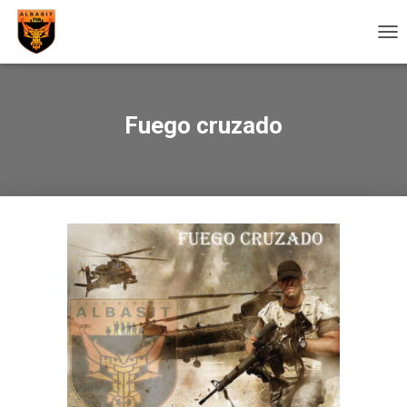
C
A
M
B
I
Fuego cruzado
A
R
M
O
D
O
D
E
N
A
V
E
G
A
C
I