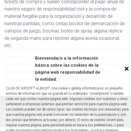
tickets de compra y suelen corresponder al pago anual de
nuestro seguro de responsabilidad civil y la compra de
material fungible para la organización y desarrollo de
nuestras partidas, como cintas bicolor de demarcación de
campos de juego, bocinas, botes de spray, alguna réplica
de segunda mano para reponer alguna avería ocasional,
etc.
El número de socios está creciendo gradualmente y
Bienvenida/o a la información
acogemos a cualquier persona de sexo, edad o condición
básica sobre las cookies de la
que, tras pasar unas partidas de prueba, muestren su
página web responsabilidad de
deseo de formar parte de nuestro grupo.
la entidad:
CLUB DE AIRSOFT ALBASIT. Una cookie o galleta informática es un pequeño
archivo de información que se guarda en tu ordenador, “smartphone” o tableta
cada vez que visitas nuestra página web. Algunas cookies son nuestras y otras
pertenecen a empresas externas que prestan servicios para nuestra página web.
Las cookies pueden ser de varios tipos: las cookies técnicas son necesarias para
Colaboradores
que nuestra página web pueda funcionar, no necesitan de tu autorización y son
las únicas que tenemos activadas por defecto. El resto de cookies sirven para
mejorar nuestra página, para personalizarla en base a tus preferencias, o para
poder mostrarte publicidad ajustada a tus búsquedas, gustos e intereses