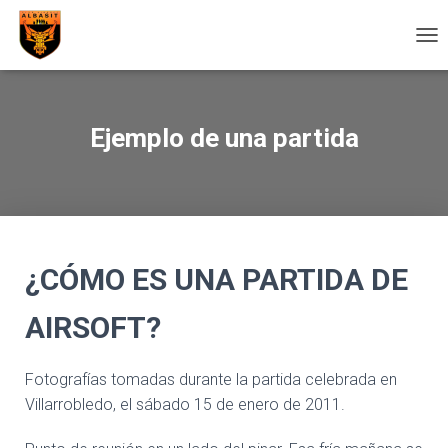
C
A
M
B
I
Ejemplo de una partida
A
R
M
O
D
O
D
¿CÓMO ES UNA PARTIDA DE
E
N
A
AIRSOFT?
V
E
G
Fotografías tomadas durante la partida celebrada en
A
Villarrobledo, el sábado 15 de enero de 2011.
C
I