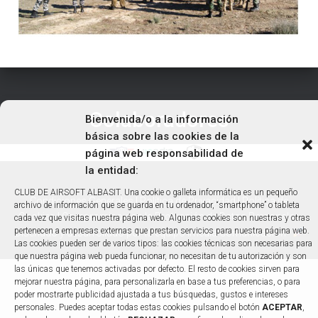
Colaboradores
Bienvenida/o a la información
básica sobre las cookies de la
página web responsabilidad de
la entidad:
CLUB DE AIRSOFT ALBASIT. Una cookie o galleta informática es un pequeño
Condiciones Generales
|
Política de Privacidad
|
Política de
archivo de información que se guarda en tu ordenador, “smartphone” o tableta
Cookies
|
Compromiso con la Protección de Datos Personales
cada vez que visitas nuestra página web. Algunas cookies son nuestras y otras
pertenecen a empresas externas que prestan servicios para nuestra página web.
Diseñado y desarrollado por tu equipo Imedia Comunicación
Las cookies pueden ser de varios tipos: las cookies técnicas son necesarias para
que nuestra página web pueda funcionar, no necesitan de tu autorización y son
las únicas que tenemos activadas por defecto. El resto de cookies sirven para
mejorar nuestra página, para personalizarla en base a tus preferencias, o para
poder mostrarte publicidad ajustada a tus búsquedas, gustos e intereses
personales. Puedes aceptar todas estas cookies pulsando el botón
ACEPTAR
,