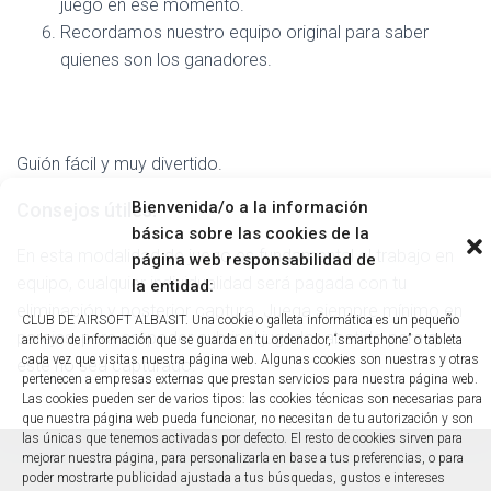
juego en ese momento.
Recordamos nuestro equipo original para saber
quienes son los ganadores.
Guión fácil y muy divertido.
Bienvenida/o a la información
Consejos útiles:
básica sobre las cookies de la
En esta modalidad de juego es fundamental el trabajo en
página web responsabilidad de
equipo, cualquier individualidad será pagada con tu
la entidad:
eliminación y posterior captura. Juega siempre mínimo en
CLUB DE AIRSOFT ALBASIT. Una cookie o galleta informática es un pequeño
parejas, para así poder cubrir al jugador abatido para que
archivo de información que se guarda en tu ordenador, “smartphone” o tableta
cada vez que visitas nuestra página web. Algunas cookies son nuestras y otras
éste no sea capturado.
pertenecen a empresas externas que prestan servicios para nuestra página web.
Las cookies pueden ser de varios tipos: las cookies técnicas son necesarias para
que nuestra página web pueda funcionar, no necesitan de tu autorización y son
las únicas que tenemos activadas por defecto. El resto de cookies sirven para
mejorar nuestra página, para personalizarla en base a tus preferencias, o para
poder mostrarte publicidad ajustada a tus búsquedas, gustos e intereses