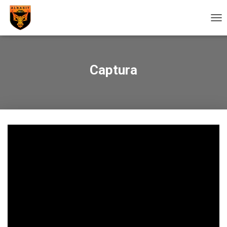
C
A
M
B
I
Captura
A
R
M
O
D
O
D
E
N
A
V
E
G
A
C
I