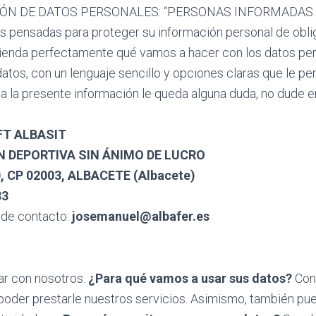
 DE DATOS PERSONALES: “PERSONAS INFORMADAS Y 
 pensadas para proteger su información personal de obli
tienda perfectamente qué vamos a hacer con los datos pe
datos, con un lenguaje sencillo y opciones claras que le p
eída la presente información le queda alguna duda, no dude
FT ALBASIT
 DEPORTIVA SIN ÁNIMO DE LUCRO
 CP 02003, ALBACETE (Albacete)
83
 de contacto:
josemanuel@albafer.es
m
ar con nosotros.
¿Para qué vamos a usar sus datos?
Con 
poder prestarle nuestros servicios. Asimismo, también pu