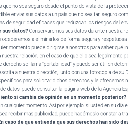
s que no sea seguro desde el punto de vista de la protecci
ndible enviar sus datos a un país que no sea tan seguro co
 de seguridad eficaces que reduzcan los riesgos del envío
 sus datos?
Conservaremos sus datos durante nuestra rela
, procederemos a eliminarlos de forma segura y respetuos
ier momento puede dirigirse a nosotros para saber qué in
a nuestra relación, en el caso de que ello sea legalmente p
e derecho se llama “portabilidad” y puede ser útil en deter
scrita a nuestra dirección, junto con una fotocopia de su DN
pecíficos para solicitar dichos derechos y le ofrecemos 
de datos, puede consultar la página web de la Agencia E
miento si cambia de opinión en un momento posterior?
n cualquier momento. Así por ejemplo, si usted en su día e
sea recibir más publicidad, puede hacérnoslo constar a tra
En caso de que entienda que sus derechos han sido d