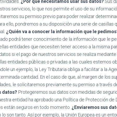
tividades.
¿Por qué necesitamos usar sus datos?
Sus da
tros servicios, lo que nos permite el uso de su informació
itaremos su permiso previo para poder realizar determina
ara ello, pondremos a su disposición una serie de casillas 
al.
¿Quién va a conocer la información que le pedimos
ado podrá tener conocimiento de la información que le pe
llas entidades que necesiten tener acceso a la misma par
atos si el pago de nuestros servicios se realiza mediante 
as entidades públicas o privadas a las cuales estemos obl
ole un ejemplo, la Ley Tributaria obliga a facilitar a la A
rminada cantidad. En el caso de que, al margen de los 
ades, le solicitaremos previamente su permiso a través de
s datos?
Protegeremos sus datos con medidas de segurida
nuestra entidad ha aprobado una Política de Protección de D
les están seguros en todo momento.
¿Enviaremos sus dato
lo son tanto. Así por ejemplo, la Unión Europea es un ento